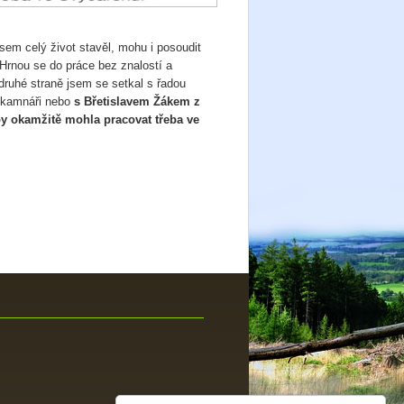
sem celý život stavěl, mohu i posoudit
Hrnou se do práce bez znalostí a
 druhé straně jsem se setkal s řadou
i kamnáři nebo
s Břetislavem Žákem z
by okamžitě mohla pracovat třeba ve