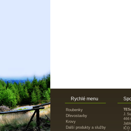
Rychlé menu
Spo
TESA
Roubenky
J. S
Dřevostavby
466 
Krovy
Jabl
Další produkty a služby
IČO: