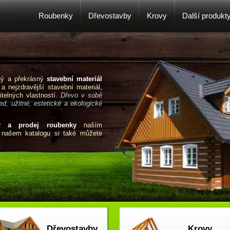
Roubenky
Dřevostavby
Krovy
Další produkt
čný a překrásný
stavební materiál
 a nejzdravější stavební materiál,
telných vlastností.
Dřevo v sobě
d, užitné, estetické a ekologické
y a prodej roubenky
naším
V našem katalogu si také můžete
Dřevostavby
Krovy