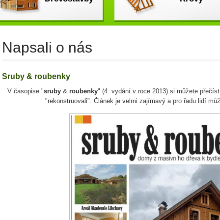
Napsali o nás
Sruby
&
roubenky
V časopise "
sruby
&
roubenky
" (4. vydání v roce 2013) si můžete přečíst
"rekonstruovali". Článek je velmi zajímavý a pro řadu lidí mů