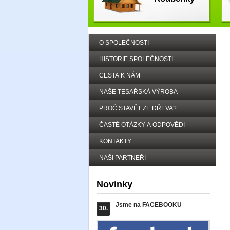
O SPOLEČNOSTI
HISTORIE SPOLEČNOSTI
CESTA K NÁM
NAŠE TESAŘSKÁ VÝROBA
PROČ STAVĚT ZE DŘEVA?
ČASTÉ OTÁZKY A ODPOVĚDI
KONTAKTY
NAŠI PARTNEŘI
Novinky
Jsme na FACEBOOKU
30.