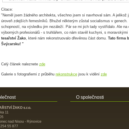
Citace:
"Neměl jsem žádného architekta, všechno jsem si navrhoval sám. A jelikož j
úroveň zdejších řemeslníků. Bhužel některým zůstal socialismus v genech. 
schopností, na výsledku jim nezáleží. Pár se mi jich tady vystřídalo. Ale na
výborných profesionálů - s truhlářem, co nám stavěl kuchyni, s moravským
tesařství Žako
, které nám rekonstruovalo dřevěnou část domu.
Tato firma 
Švýcarsku! "
Celý článek naleznete
zde
Galerie s fotografiemi z průběhu
rekonstrukce
jsou k vidění
zde
lečnost
O společnosti
ŘSTVÍ ŽAKO s.r.o.
uka 11
05
onec nad Nisou - Rýnovice
 254 55 877