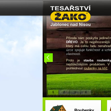
Příroda nám poskytla jedine
DŘEVO
. Je to nejpřirozenější
který má celou řadu nenahradi
úzce spojuje funkčnost a vzhle
vlastnosti.
Proto je
stavba roubenk
nejdůležitějším produktem. 
prohlédnout
roubenky na klíč
.
1
2
3
4
Roubenky