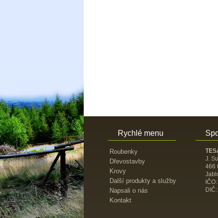
Rychlé menu
Spo
TESA
Roubenky
J. S
Dřevostavby
466 
Krovy
Jabl
Další produkty a služby
IČO:
DIČ:
Napsali o nás
Kontakt