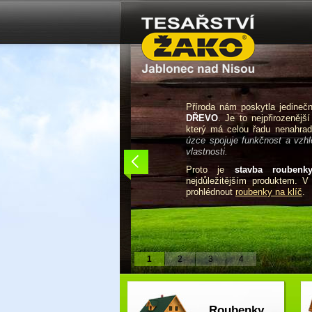
Příroda nám poskytla jedine
DŘEVO
. Je to nejpřirozenější
který má celou řadu nenahradi
úzce spojuje funkčnost a vzhle
vlastnosti.
Proto je
stavba roubenk
nejdůležitějším produktem. 
prohlédnout
roubenky na klíč
.
1
2
3
4
Roubenky