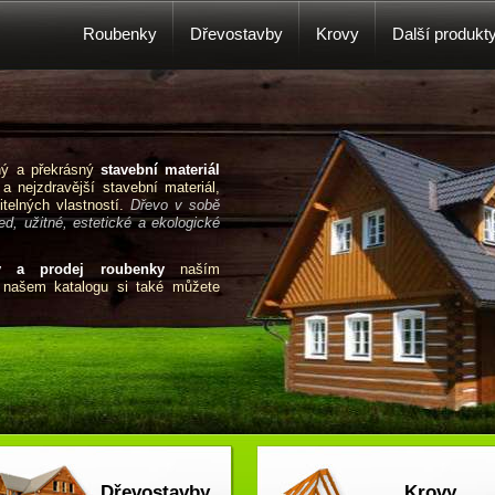
Roubenky
Dřevostavby
Krovy
Další produkt
čný a překrásný
stavební materiál
 a nejzdravější stavební materiál,
telných vlastností.
Dřevo v sobě
d, užitné, estetické a ekologické
y a prodej roubenky
naším
V našem katalogu si také můžete
Dřevostavby
Krovy