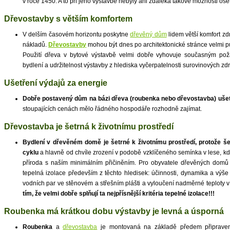
v roce 1450. A to při jeho výstavbě nebyly ani zdaleka takové možnosti oše
Dřevostavby s větším komfortem
V delším časovém horizontu poskytne
dřevěný dům
lidem větší komfort zd
nákladů.
Dřevostavby
mohou být dnes po architektonické stránce velmi
Použití dřeva v bytové výstavbě velmi dobře vyhovuje současným pož
bydlení a udržitelnost výstavby z hlediska vyčerpatelnosti surovinových zdr
Ušetření výdajů za energie
Dobře postavený dům na bázi dřeva (roubenka nebo dřevostavba) ušet
stoupajících cenách mělo řádného hospodáře rozhodně zajímat.
Dřevostavba je šetrná k životnímu prostředí
Bydlení v dřevěném domě je šetrné k životnímu prostředí, protože šet
cyklu
a hlavně od chvíle zrození v podobě vzklíčeného semínka v lese, kd
příroda s naším minimálním přičiněním. Pro obyvatele dřevěných domů
tepelná izolace především z těchto hledisek: účinnosti, dynamika a výš
vodních par ve stěnovém a střešním plášti a vyloučení nadměrné teploty v
tím, že velmi dobře splňují ta nejpřísnější kritéria tepelné izolace!!!
Roubenka má krátkou dobu výstavby je levná a úsporná
Roubenka
a
dřevostavba
je montovaná na základě předem připrave