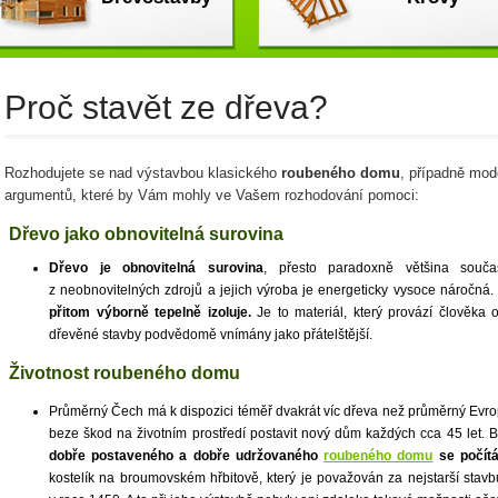
Proč stavět ze dřeva?
Rozhodujete se nad výstavbou klasického
roubeného domu
, případně mod
argumentů, které by Vám mohly ve Vašem rozhodování pomoci:
Dřevo jako obnovitelná surovina
Dřevo je obnovitelná surovina
, přesto paradoxně většina souča
z neobnovitelných zdrojů a jejich výroba je energeticky vysoce náročná.
přitom výborně tepelně izoluje.
Je to materiál, který provází člověka 
dřevěné stavby podvědomě vnímány jako přátelštější.
Životnost roubeného domu
Průměrný Čech má k dispozici téměř dvakrát víc dřeva než průměrný Evro
beze škod na životním prostředí postavit nový dům každých cca 45 let. 
dobře postaveného a dobře udržovaného
roubeného domu
se počítá
kostelík na broumovském hřbitově, který je považován za nejstarší stavb