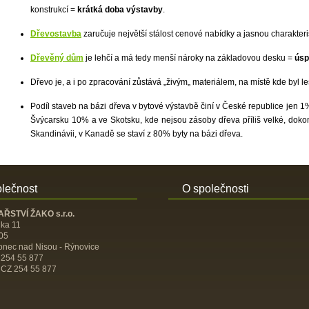
konstrukcí =
krátká doba výstavby
.
Dřevostavba
zaručuje největší stálost cenové nabídky a jasnou charakter
Dřevěný dům
je lehčí a má tedy menší nároky na základovou desku =
úsp
Dřevo je, a i po zpracování zůstává „živým„ materiálem, na místě kde byl le
Podíl staveb na bázi dřeva v bytové výstavbě činí v České republice jen 
Švýcarsku 10% a ve Skotsku, kde nejsou zásoby dřeva příliš velké, dok
Skandinávii, v Kanadě se staví z 80% byty na bázi dřeva.
lečnost
O společnosti
ŘSTVÍ ŽAKO s.r.o.
uka 11
05
onec nad Nisou - Rýnovice
 254 55 877
 CZ 254 55 877