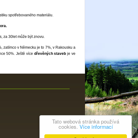
istiku spotřebovaného materiálu.
ora.
s, za 30let může být znovu.
1%, zatímco v Německu je to 7%, v Rakousku a
once 50%. Ještě více
dřevěných staveb
je ve
Tato webová stránka používá
cookies.
Více informací