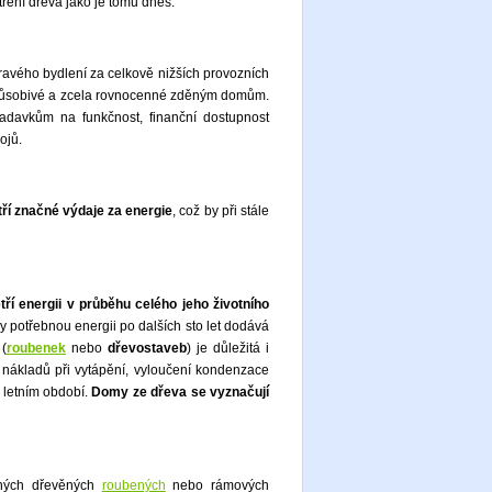
tření dřeva jako je tomu dnes.
ravého bydlení za celkově nižších provozních
 působivé a zcela rovnocenné zděným domům.
adavkům na funkčnost, finanční dostupnost
ojů.
ří značné výdaje za energie
, což by při stále
ří energii v průběhu celého jeho životního
y potřebnou energii po dalších sto let dodává
 (
roubenek
nebo
dřevostaveb
) je důležitá i
e nákladů při vytápění, vyloučení kondenzace
 letním období.
Domy ze dřeva se vyznačují
ných dřevěných
roubených
nebo rámových