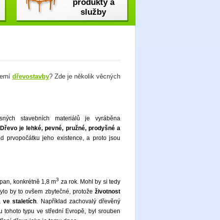
produkty a
služby
erní
dřevostavby
? Zde je několik věcných
sných stavebních materiálů je vyráběna
Dřevo je lehké, pevné, pružné, prodyšné a
od prvopočátku jeho existence, a proto jsou
3
pan, konkrétně 1,8 m
za rok. Mohl by si tedy
Bylo by to ovšem zbytečné, protože
životnost
 ve staletích
. Například zachovalý dřevěný
u tohoto typu ve střední Evropě, byl srouben