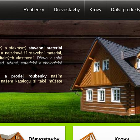
Roubenky
Dřevostavby
Krovy
Další produkt
čný a překrásný
stavební materiál
 a nejzdravější stavební materiál,
telných vlastností.
Dřevo v sobě
d, užitné, estetické a ekologické
y a prodej roubenky
naším
V našem katalogu si také můžete
Dřevostavby
Krovy