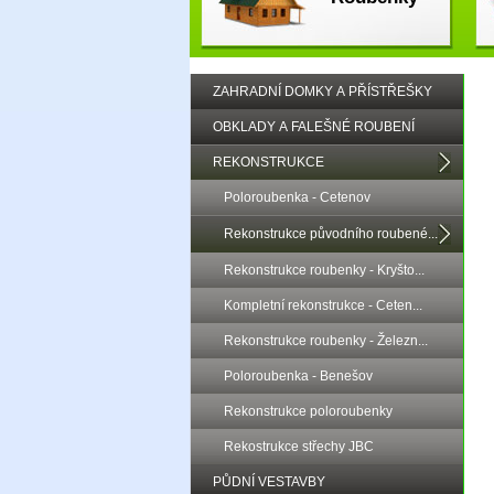
ZAHRADNÍ DOMKY A PŘÍSTŘEŠKY
OBKLADY A FALEŠNÉ ROUBENÍ
REKONSTRUKCE
Poloroubenka - Cetenov
Rekonstrukce původního roubené...
Rekonstrukce roubenky - Kryšto...
Kompletní rekonstrukce - Ceten...
Rekonstrukce roubenky - Železn...
Poloroubenka - Benešov
Rekonstrukce poloroubenky
Rekostrukce střechy JBC
PŮDNÍ VESTAVBY