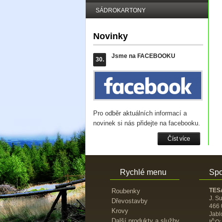
SÁDROKARTONY
Novinky
Jsme na FACEBOOKU
30.
Pro odběr aktuálních informací a
novinek si nás přidejte na facebooku.
Číst více
Rychlé menu
Spo
TESA
Roubenky
J. S
Dřevostavby
466 
Krovy
Jabl
Další produkty a služby