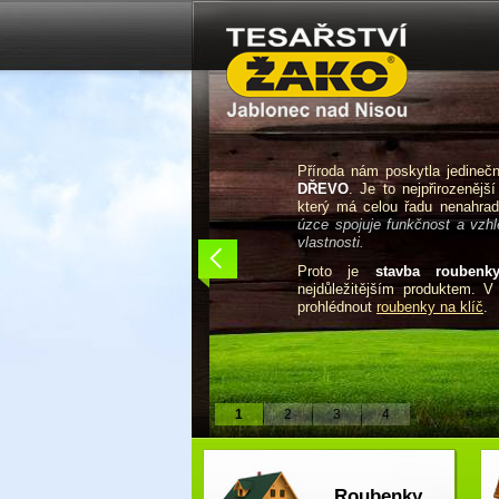
Příroda nám poskytla jedine
DŘEVO
. Je to nejpřirozenější
který má celou řadu nenahradi
úzce spojuje funkčnost a vzhle
vlastnosti.
Proto je
stavba roubenk
nejdůležitějším produktem. 
prohlédnout
roubenky na klíč
.
1
2
3
4
Roubenky