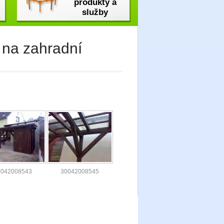
produkty a
služby
m na zahradní
0042008543
30042008545