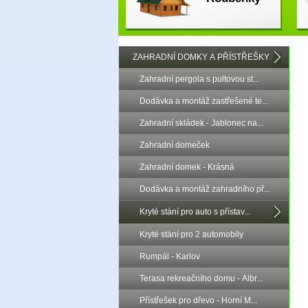
ZAHRADNÍ DOMKY A PŘÍSTŘEŠKY
Zahradní pergola s pultovou st...
Dodávka a montáž zastřešené te...
Zahradní skládek - Jablonec na...
Zahradní domeček
Zahradní domek - Krásná
Dodávka a montáž zahradního př...
Kryté stání pro auto s přístav...
Kryté stání pro 2 automobily
Rumpál - Karlov
Terasa rekreačního domu - Albr...
Přístřešek pro dřevo - Horní M...