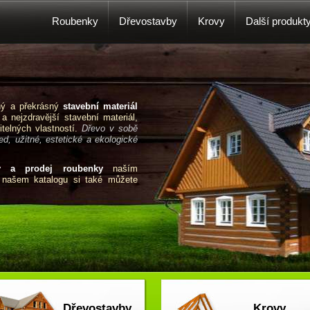
Roubenky
Dřevostavby
Krovy
Další produkt
čný a překrásný
stavební materiál
 a nejzdravější stavební materiál,
telných vlastností.
Dřevo v sobě
d, užitné, estetické a ekologické
y a prodej roubenky
naším
V našem katalogu si také můžete
Dřevostavby
Krovy