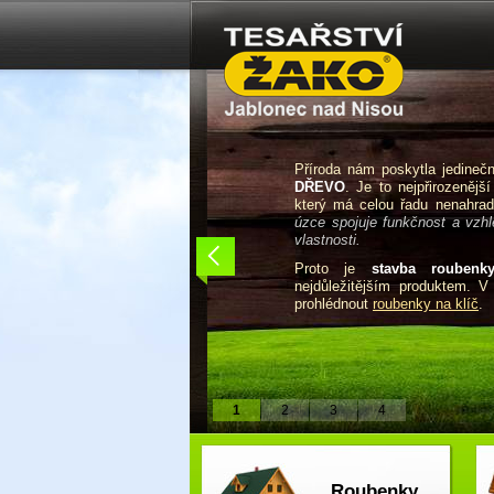
Příroda nám poskytla jedine
DŘEVO
. Je to nejpřirozenější
který má celou řadu nenahradi
úzce spojuje funkčnost a vzhle
vlastnosti.
Proto je
stavba roubenk
nejdůležitějším produktem. 
prohlédnout
roubenky na klíč
.
1
2
3
4
Roubenky