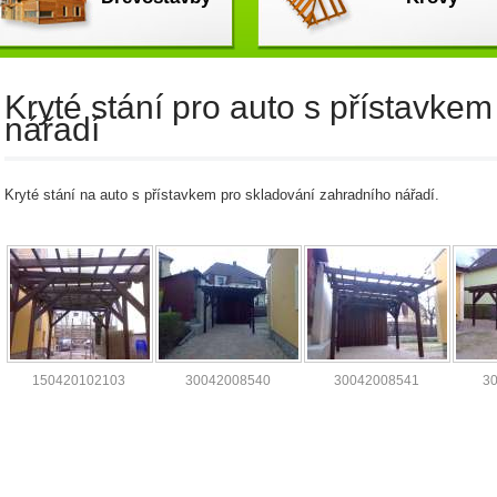
Kryté stání pro auto s přístavke
nářadí
Kryté stání na auto s přístavkem pro skladování zahradního nářadí.
150420102103
30042008540
30042008541
3