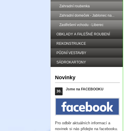
Zahradní roubenka
Zahradní domeček - Jablonec na...
Zastřešení vchodu - Liberec
OBKLADY A FALEŠNÉ ROUBENÍ
REKONSTRUKCE
PŮDNÍ VESTAVBY
SÁDROKARTONY
Novinky
Jsme na FACEBOOKU
30.
Pro odběr aktuálních informací a
novinek si nás přidejte na facebooku.