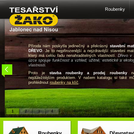
Roubenky
Příroda nám poskytla jedinečný a překrásný
stavební mat
DŘEVO
. Je to nejpřirozenější a nejzdravější stavební mate
který má celou řadu nenahraditelných vlastností.
Dřevo v 
úzce spojuje funkčnost a vzhled, užitné, estetické a ekolo
vlastnosti.
Proto je
stavba roubenky a prodej roubenky
na
nejdůležitějším produktem. V našem katalogu si také m
prohlédnout
roubenky na klíč
.
1
2
3
4
Roubenky
Dřevostav