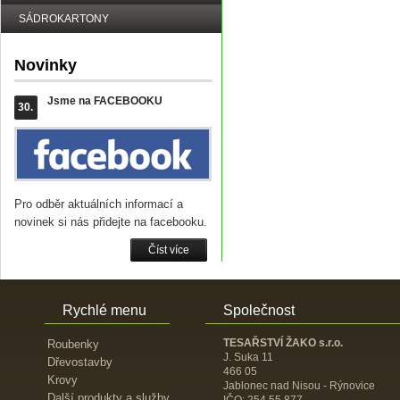
SÁDROKARTONY
Novinky
Jsme na FACEBOOKU
30.
Pro odběr aktuálních informací a
novinek si nás přidejte na facebooku.
Číst více
Rychlé menu
Společnost
TESAŘSTVÍ ŽAKO s.r.o.
Roubenky
J. Suka 11
Dřevostavby
466 05
Krovy
Jablonec nad Nisou - Rýnovice
Další produkty a služby