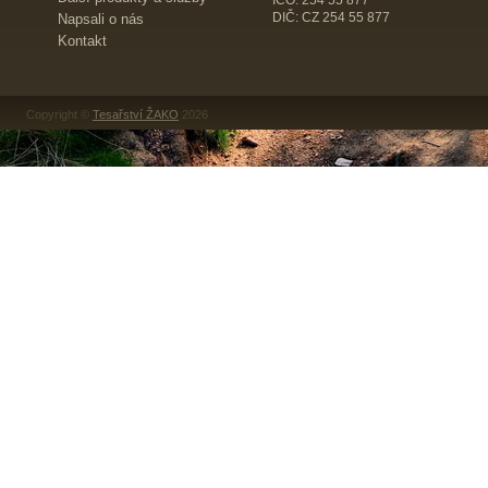
IČO: 254 55 877
DIČ: CZ 254 55 877
Napsali o nás
Kontakt
Copyright ©
Tesařství ŽAKO
2026