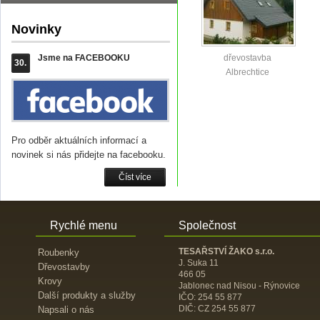
Novinky
Jsme na FACEBOOKU
dřevostavba
30.
Albrechtice
Pro odběr aktuálních informací a
novinek si nás přidejte na facebooku.
Číst více
Rychlé menu
Společnost
TESAŘSTVÍ ŽAKO s.r.o.
Roubenky
J. Suka 11
Dřevostavby
466 05
Krovy
Jablonec nad Nisou - Rýnovice
Další produkty a služby
IČO: 254 55 877
DIČ: CZ 254 55 877
Napsali o nás