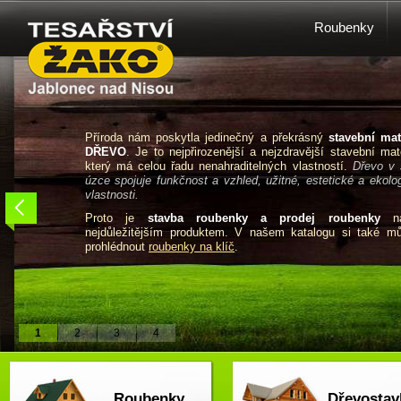
Roubenky
Příroda nám poskytla jedinečný a překrásný
stavební mat
DŘEVO
. Je to nejpřirozenější a nejzdravější stavební mate
který má celou řadu nenahraditelných vlastností.
Dřevo v 
úzce spojuje funkčnost a vzhled, užitné, estetické a ekolo
vlastnosti.
Proto je
stavba roubenky a prodej roubenky
na
nejdůležitějším produktem. V našem katalogu si také m
prohlédnout
roubenky na klíč
.
1
2
3
4
Roubenky
Dřevostav