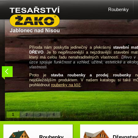
Roubenky
Příroda nám poskytla jedinečný a překrásný
stavební mat
DŘEVO
. Je to nejpřirozenější a nejzdravější stavební mate
který má celou řadu nenahraditelných vlastností.
Dřevo v 
úzce spojuje funkčnost a vzhled, užitné, estetické a ekolo
vlastnosti.
Proto je
stavba roubenky a prodej roubenky
na
nejdůležitějším produktem. V našem katalogu si také m
prohlédnout
roubenky na klíč
.
1
2
3
4
Roubenky
Dřevostav