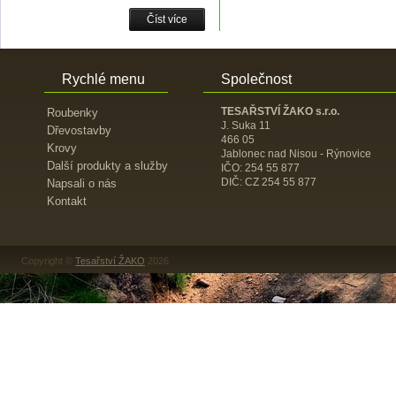
Číst více
Rychlé menu
Společnost
TESAŘSTVÍ ŽAKO s.r.o.
Roubenky
J. Suka 11
Dřevostavby
466 05
Krovy
Jablonec nad Nisou - Rýnovice
Další produkty a služby
IČO: 254 55 877
DIČ: CZ 254 55 877
Napsali o nás
Kontakt
Copyright ©
Tesařství ŽAKO
2026