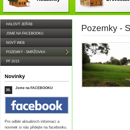
HALOVÝ JEŘÁB
Pozemky - 
JSME NA FACEBOOKU
NOVÝ WEB
POZEMKY - SMRŽOVKA
PF 2015
Novinky
Jsme na FACEBOOKU
30.
Pro odběr aktuálních informací a
novinek si nás přidejte na facebooku.