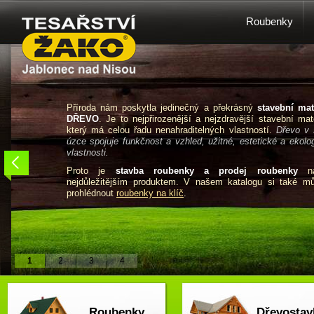
Roubenky
Příroda nám poskytla jedinečný a překrásný
stavební mat
DŘEVO
. Je to nejpřirozenější a nejzdravější stavební mate
který má celou řadu nenahraditelných vlastností.
Dřevo v 
úzce spojuje funkčnost a vzhled, užitné, estetické a ekolo
vlastnosti.
Proto je
stavba roubenky a prodej roubenky
na
nejdůležitějším produktem. V našem katalogu si také m
prohlédnout
roubenky na klíč
.
1
2
3
4
Roubenky
Dřevostav