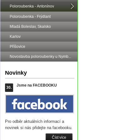
Poloroubenka - Antonínov
Poloroubenka - Frýdlant
Mladá Boleslav, Skalsko
Karlov
Příšovice
Novostavba poloroubenky u Nymb...
Novinky
Jsme na FACEBOOKU
30.
Pro odběr aktuálních informací a
novinek si nás přidejte na facebooku.
Číst více