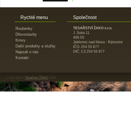
Rychlé menu
Společnost
TESAŘSTVÍ ŽAKO s.r.o.
Roubenky
J. Suka 11
Dřevostavby
466 05
Krovy
Jablonec nad Nisou - Rýnovice
Další produkty a služby
IČO: 254 55 877
DIČ: CZ 254 55 877
Napsali o nás
Kontakt
Copyright ©
Tesařství ŽAKO
2026