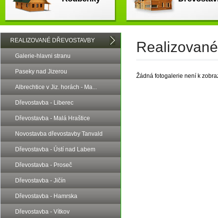
REALIZOVANÉ DŘEVOSTAVBY
Realizované
Galerie-hlavni stranu
Paseky nad Jizerou
Žádná fotogalerie není k zobra
Albrechtice v Jiz. horách - Ma...
Dřevostavba - Liberec
Dřevostavba - Malá Hraštice
Novostavba dřevostavby Tanvald
Dřevostavba - Ústí nad Labem
Dřevostavba - Proseč
Dřevostavba - Jičín
Dřevostavba - Hamrska
Dřevostavba - Vítkov