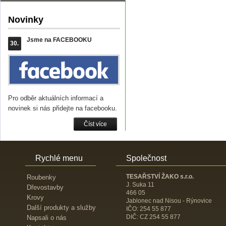
Novinky
Jsme na FACEBOOKU
30.
Pro odběr aktuálních informací a
novinek si nás přidejte na facebooku.
Číst více
Rychlé menu
Společnost
TESAŘSTVÍ ŽAKO s.r.o.
Roubenky
J. Suka 11
Dřevostavby
466 05
Krovy
Jablonec nad Nisou - Rýnovice
Další produkty a služby
IČO: 254 55 877
DIČ: CZ 254 55 877
Napsali o nás