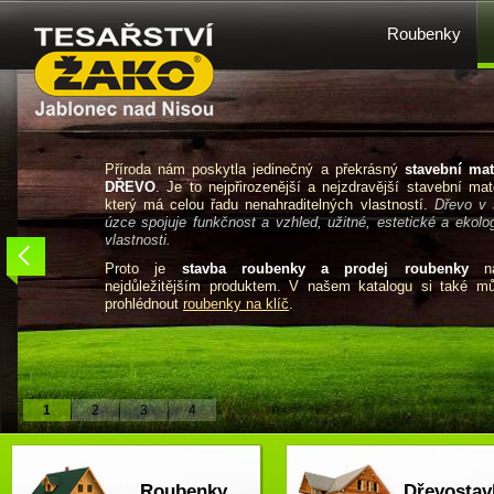
Roubenky
Příroda nám poskytla jedinečný a překrásný
stavební mat
DŘEVO
. Je to nejpřirozenější a nejzdravější stavební mate
který má celou řadu nenahraditelných vlastností.
Dřevo v 
úzce spojuje funkčnost a vzhled, užitné, estetické a ekolo
vlastnosti.
Proto je
stavba roubenky a prodej roubenky
na
nejdůležitějším produktem. V našem katalogu si také m
prohlédnout
roubenky na klíč
.
1
2
3
4
Roubenky
Dřevostav